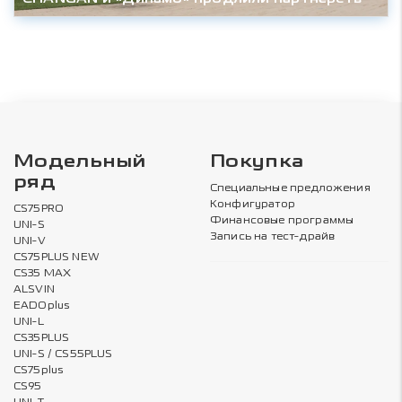
Модельный
Покупка
ряд
Специальные предложения
Конфигуратор
CS75PRO
Финансовые программы
UNI-S
Запись на тест-драйв
UNI-V
CS75PLUS NEW
CS35 MAX
ALSVIN
EADOplus
UNI-L
CS35PLUS
UNI-S / CS55PLUS
CS75plus
CS95