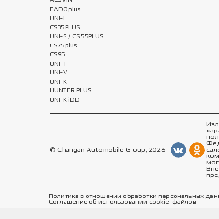
ALSVIN
EADOplus
UNI-L
CS35PLUS
UNI-S / CS55PLUS
CS75plus
CS95
UNI-T
UNI-V
UNI-K
HUNTER PLUS
UNI-K iDD
Изл
хар
пол
Фед
© Changan Automobile Group, 2026
сал
ком
мог
Вне
пре
Политика в отношении обработки персональных дан
Соглашение об использовании cookie-файлов