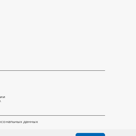
тии
.
ерсональных данных