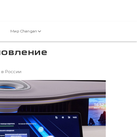
Мир Changan
новление
 в России