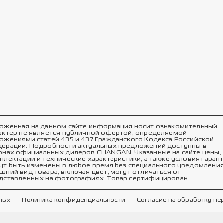
оженная на данном сайте информация носит ознакомительный
актер не является публичной офертой, определяемой
ожениями статей 435 и 437 Гражданского Кодекса Российской
ерации. Подробности актуальных предложений доступны в
онах официальных дилеров CHANGAN. Указанные на сайте цены,
плектации и технические характеристики, а также условия гаран
ут быть изменены в любое время без специального уведомления
шний вид товара, включая цвет, могут отличаться от
дставленных на фотографиях. Товар сертифицирован.
ных
Политика конфиденциальности
Согласие на обработку п