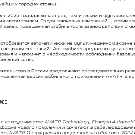
пнейших городах страны.
юня 2025 года, включает ряд технических и функционал
я автомобилем. Среди ключевых изменений — оптимиза
ой связи, повышенная стабильность взаимодействия с м
 отобразится автоматически на мультимедийном экране 
ет специальных знаний. Автомобиль предложит установ
время и напомнит о необходимости соблюдении базовых
обильной сетью.
вительство в России продолжают последовательно разв
бновлённая версия мобильного приложения AVATR, в ко
х:
в сотрудничестве AVATR Technology, Changan Automobi
тформе нового поколения и сочетают в себе передовые 
ь AVATR 11 официально представлена в России с 2024 г