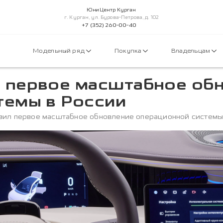
Юни Центр Курган
г. Курган, ул. Бурова-Петрова, д. 102
+7 (352) 260-00-40
Модельный ряд
Покупка
Владельцам
 первое масштабное об
темы в России
вил первое масштабное обновление операционной системы