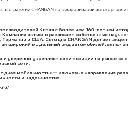
аг в стратегии CHANGAN по цифровизации автоторговли 
оизводителей Китая с более чем 160-летней исто
 Компания активно развивает собственные научно
и, Германии и США. Сегодня CHANGAN делает акцент
гая широкий модельный ряд автомобилей, включая
а и уверенно укрепляет свои позиции на рынке за 
рской сети.
родная мобильность» — ключевые направления раз
ичности и надежности».
.ru/