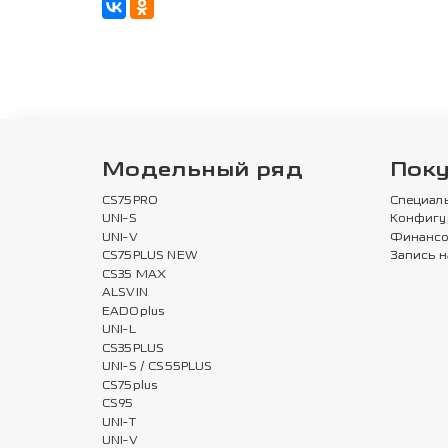
Модельный ряд
Пок
CS75PRO
Специал
UNI-S
Конфигу
UNI-V
Финансо
CS75PLUS NEW
Запись н
CS35 MAX
ALSVIN
EADOplus
UNI-L
CS35PLUS
UNI-S / CS55PLUS
CS75plus
CS95
UNI-T
UNI-V