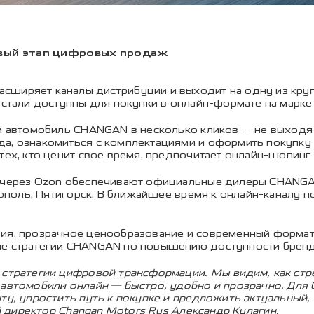
овый этап цифровых продаж
сширяет каналы дистрибуции и выходит на одну из кр
 стали доступны для покупки в онлайн-формате на марке
и автомобиль CHANGAN в несколько кликов — не выходя 
а, ознакомиться с комплектациями и оформить покупку
ех, кто ценит свое время, предпочитает онлайн-шопинг 
 через Ozon обеспечивают официальные дилеры CHANGA
рополь, Пятигорск. В ближайшее время к онлайн-каналу 
ия, прозрачное ценообразование и современный формат
е стратегии CHANGAN по повышению доступности бренда
 стратегии цифровой трансформации. Мы видим, как ст
 автомобили онлайн — быстро, удобно и прозрачно. Для
ту, упростить путь к покупке и предложить актуальный
й директор
Changan
Motors
Rus
Александр Кулагин.